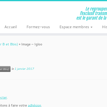
Le regroupem
l’exclusif trans
est le garant de l
Accueil
Formez-vous
Espace membres
Hi
r B et Bbis)
»
Image – Igloo
le
1 janvier 2017
et Bbis)
ecter
.
itons à faire votre
adhésion
.