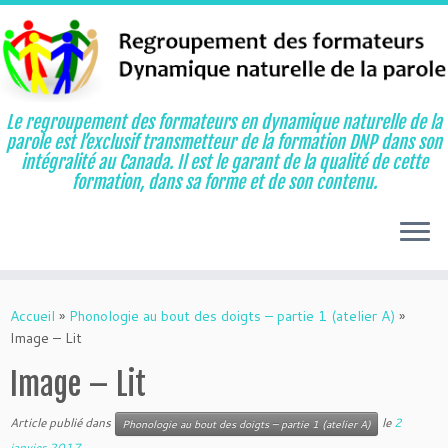
Le regroupement des formateurs en dynamique naturelle de la
parole est l’exclusif transmetteur de la formation DNP dans son
intégralité au Canada. Il est le garant de la qualité de cette
formation, dans sa forme et de son contenu.
Aller
au
Accueil
»
Phonologie au bout des doigts – partie 1 (atelier A)
»
contenu
Image – Lit
Image – Lit
Article publié dans
le
2
Phonologie au bout des doigts – partie 1 (atelier A)
janvier 2017