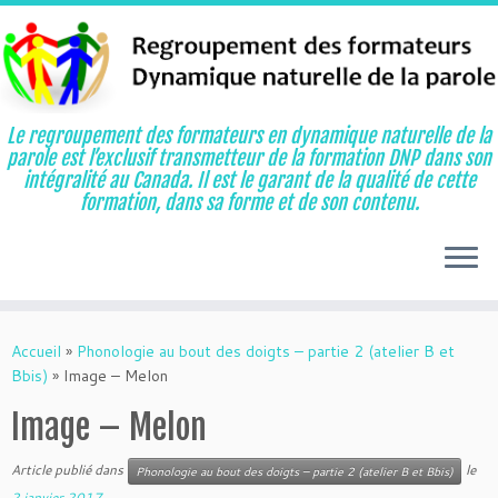
Le regroupement des formateurs en dynamique naturelle de la
parole est l’exclusif transmetteur de la formation DNP dans son
intégralité au Canada. Il est le garant de la qualité de cette
formation, dans sa forme et de son contenu.
Aller
au
Accueil
»
Phonologie au bout des doigts – partie 2 (atelier B et
contenu
Bbis)
»
Image – Melon
Image – Melon
Article publié dans
le
Phonologie au bout des doigts – partie 2 (atelier B et Bbis)
2 janvier 2017