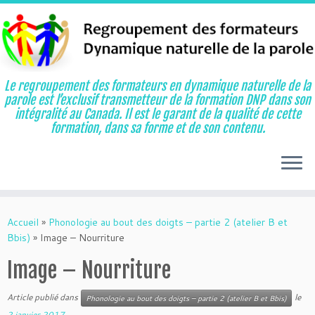
Le regroupement des formateurs en dynamique naturelle de la
parole est l’exclusif transmetteur de la formation DNP dans son
intégralité au Canada. Il est le garant de la qualité de cette
formation, dans sa forme et de son contenu.
Aller
au
Accueil
»
Phonologie au bout des doigts – partie 2 (atelier B et
contenu
Bbis)
»
Image – Nourriture
Image – Nourriture
Article publié dans
le
Phonologie au bout des doigts – partie 2 (atelier B et Bbis)
2 janvier 2017