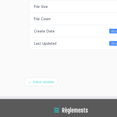
File Size
File Count
Create Date
22 
Last Updated
22 
←
trace-oiseau
Règlements