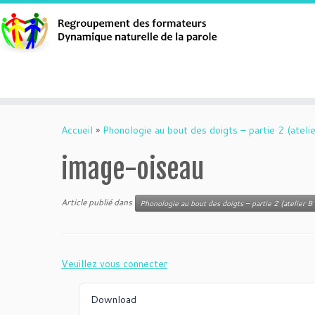
Aller
au
Accueil
»
Phonologie au bout des doigts – partie 2 (atelie
contenu
image-oiseau
Article publié dans
Phonologie au bout des doigts – partie 2 (atelier B 
Veuillez vous connecter
Download