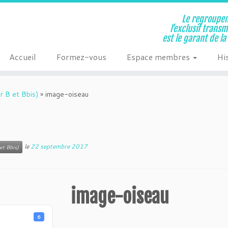
Le regroupem
l’exclusif trans
est le garant de l
Accueil
Formez-vous
Espace membres
Hi
r B et Bbis)
»
image-oiseau
le
22 septembre 2017
et Bbis)
image-oiseau
6