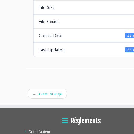
File Size
File Count
Create Date
22 
Last Updated
22 
←
trace-orange
Règlements
Droit d’auteur