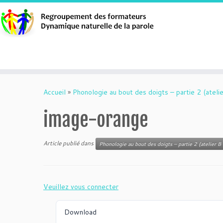
Aller
au
Accueil
»
Phonologie au bout des doigts – partie 2 (atelie
contenu
image-orange
Article publié dans
Phonologie au bout des doigts – partie 2 (atelier B 
Veuillez vous connecter
Download