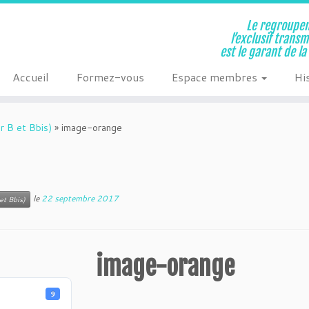
Le regroupem
l’exclusif trans
est le garant de l
Accueil
Formez-vous
Espace membres
Hi
r B et Bbis)
»
image-orange
le
22 septembre 2017
et Bbis)
image-orange
9