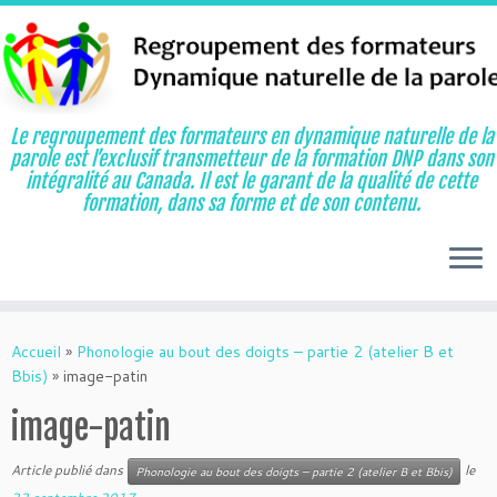
Le regroupement des formateurs en dynamique naturelle de la
parole est l’exclusif transmetteur de la formation DNP dans son
intégralité au Canada. Il est le garant de la qualité de cette
formation, dans sa forme et de son contenu.
Aller
au
Accueil
»
Phonologie au bout des doigts – partie 2 (atelier B et
contenu
Bbis)
»
image-patin
image-patin
Article publié dans
le
Phonologie au bout des doigts – partie 2 (atelier B et Bbis)