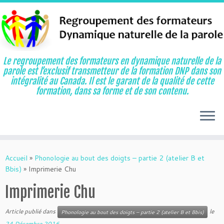
Le regroupement des formateurs en dynamique naturelle de la
parole est l’exclusif transmetteur de la formation DNP dans son
intégralité au Canada. Il est le garant de la qualité de cette
formation, dans sa forme et de son contenu.
Aller
au
Accueil
»
Phonologie au bout des doigts – partie 2 (atelier B et
contenu
Bbis)
»
Imprimerie Chu
Imprimerie Chu
Article publié dans
le
Phonologie au bout des doigts – partie 2 (atelier B et Bbis)
24 Décembre 2016