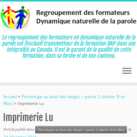
Le regroupement des formateurs en dynamique naturelle de la
parole est l’exclusif transmetteur de la formation DNP dans son
intégralité au Canada. Il est le garant de la qualité de cette
formation, dans sa forme et de son contenu.
Aller
au
Accueil
»
Phonologie au bout des doigts – partie 2 (atelier B et
contenu
Bbis)
»
Imprimerie Lu
Imprimerie Lu
Article publié dans
le
Phonologie au bout des doigts – partie 2 (atelier B et Bbis)
24 Décembre 2016