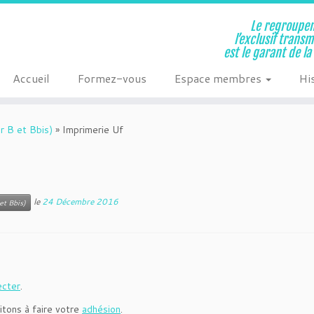
Le regroupem
l’exclusif trans
est le garant de l
Accueil
Formez-vous
Espace membres
Hi
r B et Bbis)
»
Imprimerie Uf
le
24 Décembre 2016
et Bbis)
ecter
.
itons à faire votre
adhésion
.