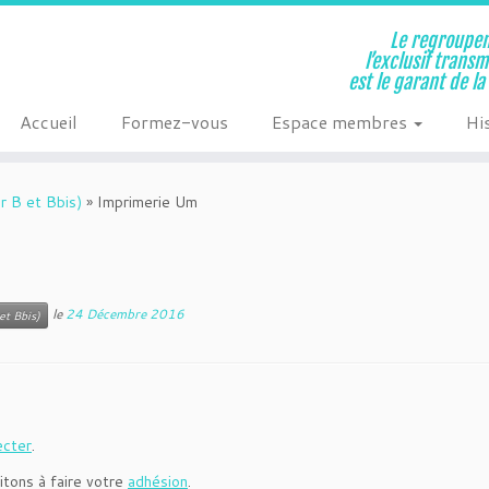
Le regroupem
l’exclusif trans
est le garant de l
Accueil
Formez-vous
Espace membres
Hi
r B et Bbis)
»
Imprimerie Um
le
24 Décembre 2016
et Bbis)
ecter
.
itons à faire votre
adhésion
.