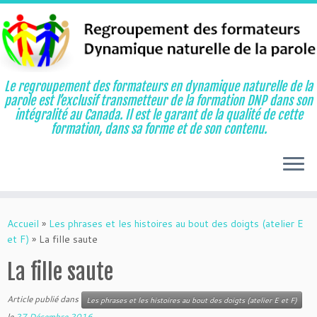
Le regroupement des formateurs en dynamique naturelle de la
parole est l’exclusif transmetteur de la formation DNP dans son
intégralité au Canada. Il est le garant de la qualité de cette
formation, dans sa forme et de son contenu.
Aller
au
Accueil
»
Les phrases et les histoires au bout des doigts (atelier E
contenu
et F)
»
La fille saute
La fille saute
Article publié dans
Les phrases et les histoires au bout des doigts (atelier E et F)
le
27 Décembre 2016