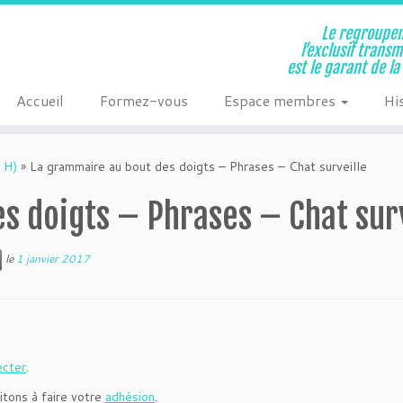
Le regroupem
l’exclusif trans
est le garant de l
Accueil
Formez-vous
Espace membres
Hi
 H)
»
La grammaire au bout des doigts – Phrases – Chat surveille
s doigts – Phrases – Chat surv
le
1 janvier 2017
ecter
.
itons à faire votre
adhésion
.