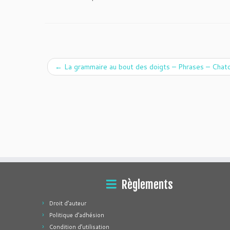
←
La grammaire au bout des doigts – Phrases – Chato
Règlements
Droit d’auteur
Politique d’adhésion
Condition d’utilisation