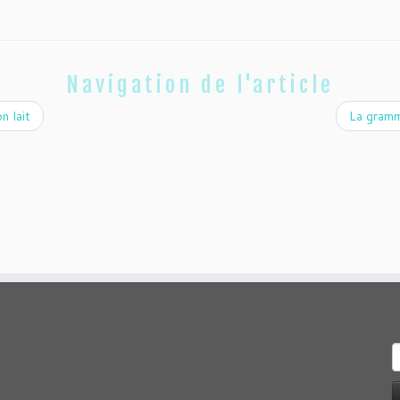
Navigation de l'article
n lait
La gramm
R