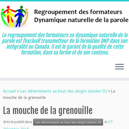
Le regroupement des formateurs en dynamique naturelle de la
parole est l’exclusif transmetteur de la formation DNP dans son
intégralité au Canada. Il est le garant de la qualité de cette
formation, dans sa forme et de son contenu.
Aller
au
Accueil
»
Les déterminants au bout des doigts (atelier D)
»
La
contenu
mouche de la grenouille
La mouche de la grenouille
Article publié dans
le
27
Les déterminants au bout des doigts (atelier D)
Décembre 2016