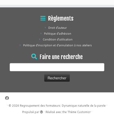
Règlements
Droit d’auteur
Politique d’adhésion
Condition d’utilisation
Politique d’inscription et d’annulation à nos ateliers
Faire une recherche
Rechercher :
·
© 2026
Regroupement des formateurs: Dynamique naturelle de la parole
·
Propulsé par
·
Réalisé avec the
Thème Customizr
·