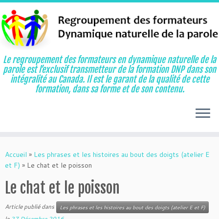
Le regroupement des formateurs en dynamique naturelle de la
parole est l’exclusif transmetteur de la formation DNP dans son
intégralité au Canada. Il est le garant de la qualité de cette
formation, dans sa forme et de son contenu.
Aller
au
Accueil
»
Les phrases et les histoires au bout des doigts (atelier E
contenu
et F)
»
Le chat et le poisson
Le chat et le poisson
Article publié dans
Les phrases et les histoires au bout des doigts (atelier E et F)
le
27 Décembre 2016