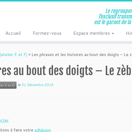
Le regroupem
l’exclusif trans
est le garant de l
Accueil
Formez-vous
Espace membres
Hi
(atelier E et F)
»
Les phrases et les histoires au bout des doigts – Le 
ires au bout des doigts – Le zè
le
31 Décembre 2016
ier E et F)
ecter
.
itons à faire votre
adhésion
.