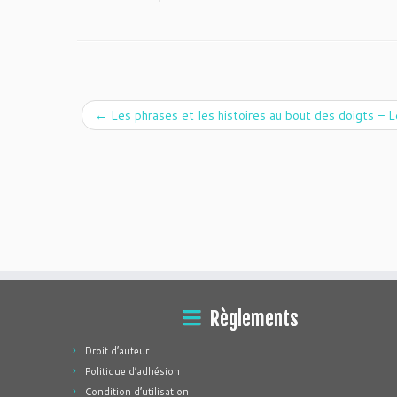
←
Les phrases et les histoires au bout des doigts – 
Règlements
Droit d’auteur
Politique d’adhésion
Condition d’utilisation