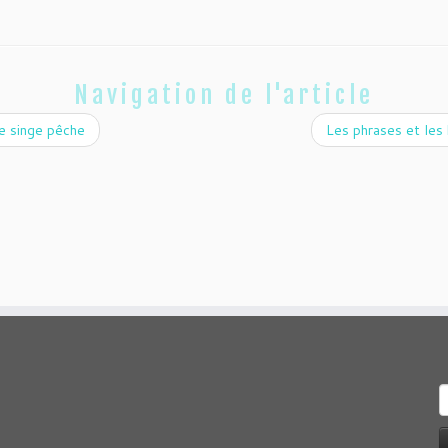
Navigation de l'article
Le singe pêche
Les phrases et les
R