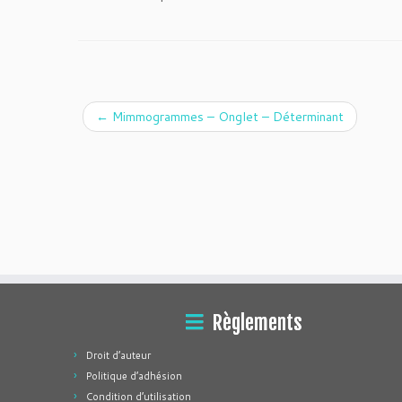
←
Mimmogrammes – Onglet – Déterminant
Règlements
Droit d’auteur
Politique d’adhésion
Condition d’utilisation