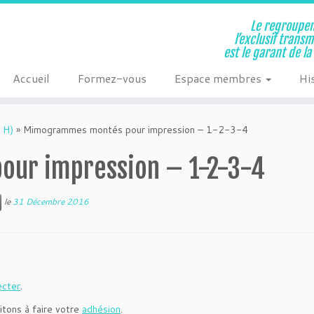
Le regroupem
l’exclusif trans
est le garant de l
Accueil
Formez-vous
Espace membres
Hi
 H)
»
Mimogrammes montés pour impression – 1-2-3-4
ur impression – 1-2-3-4
le
31 Décembre 2016
ecter
.
itons à faire votre
adhésion
.