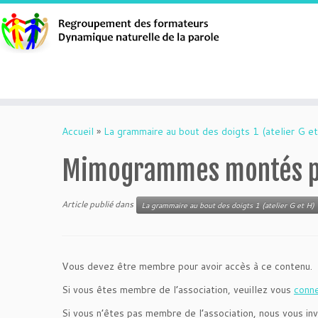
Aller
au
Accueil
»
La grammaire au bout des doigts 1 (atelier G et
contenu
Mimogrammes montés po
Article publié dans
La grammaire au bout des doigts 1 (atelier G et H)
Vous devez être membre pour avoir accès à ce contenu.
Si vous êtes membre de l’association, veuillez vous
conn
Si vous n’êtes pas membre de l’association, nous vous inv