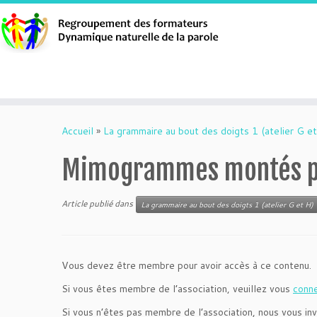
Aller
au
Accueil
»
La grammaire au bout des doigts 1 (atelier G et
contenu
Mimogrammes montés po
Article publié dans
La grammaire au bout des doigts 1 (atelier G et H)
Vous devez être membre pour avoir accès à ce contenu.
Si vous êtes membre de l’association, veuillez vous
conn
Si vous n’êtes pas membre de l’association, nous vous inv