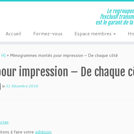
Le regroupem
l’exclusif trans
est le garant de l
Accueil
Formez-vous
Espace membres
Hi
 H)
»
Mimogrammes montés pour impression – De chaque côté
ur impression – De chaque c
le
31 Décembre 2016
ecter
.
itons à faire votre
adhésion
.