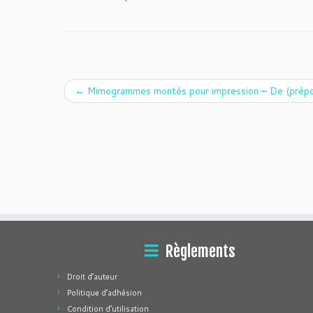
←
Mimogrammes montés pour impression – De (prépo
Règlements
Droit d’auteur
Politique d’adhésion
Condition d’utilisation