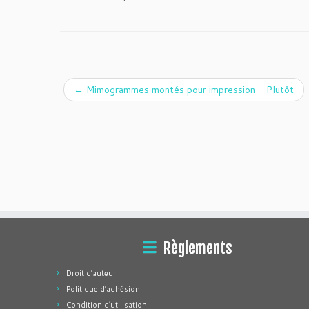
←
Mimogrammes montés pour impression – Plutôt
Règlements
Droit d’auteur
Politique d’adhésion
Condition d’utilisation