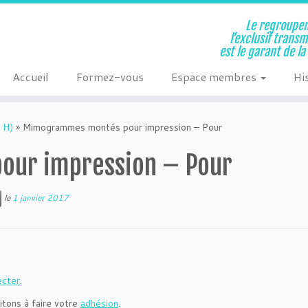
Le regroupem
l’exclusif trans
est le garant de l
Accueil
Formez-vous
Espace membres
Hi
 H)
»
Mimogrammes montés pour impression – Pour
ur impression – Pour
le
1 janvier 2017
ecter
.
itons à faire votre
adhésion
.