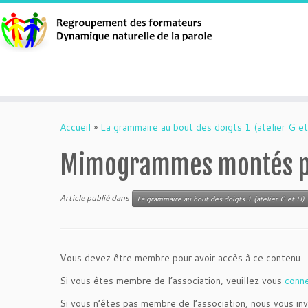
Aller
au
Accueil
»
La grammaire au bout des doigts 1 (atelier G et
contenu
Mimogrammes montés po
Article publié dans
La grammaire au bout des doigts 1 (atelier G et H)
Vous devez être membre pour avoir accès à ce contenu.
Si vous êtes membre de l’association, veuillez vous
conn
Si vous n’êtes pas membre de l’association, nous vous inv