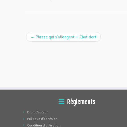
←
Phrase qui s’allongent – Chat dort
Règlements
Droit d’auteur
Politique d’adhésion
Condition d’utilisation