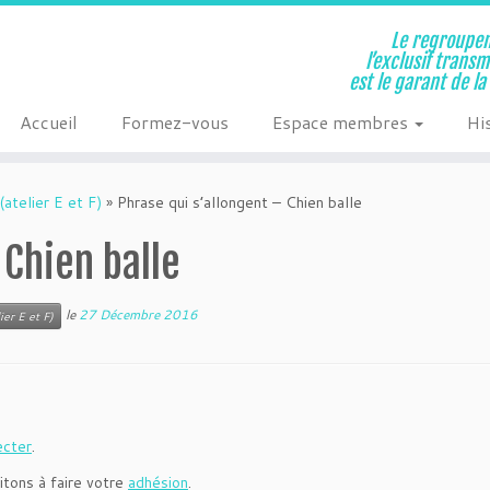
Le regroupem
l’exclusif trans
est le garant de l
Accueil
Formez-vous
Espace membres
Hi
(atelier E et F)
»
Phrase qui s’allongent – Chien balle
 Chien balle
le
27 Décembre 2016
ier E et F)
ecter
.
itons à faire votre
adhésion
.