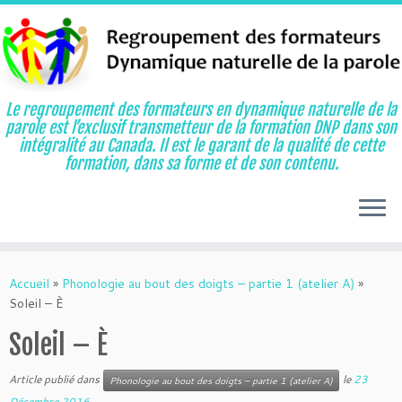
Le regroupement des formateurs en dynamique naturelle de la
parole est l’exclusif transmetteur de la formation DNP dans son
intégralité au Canada. Il est le garant de la qualité de cette
formation, dans sa forme et de son contenu.
Aller
au
Accueil
»
Phonologie au bout des doigts – partie 1 (atelier A)
»
contenu
Soleil – È
Soleil – È
Article publié dans
le
23
Phonologie au bout des doigts – partie 1 (atelier A)
Décembre 2016