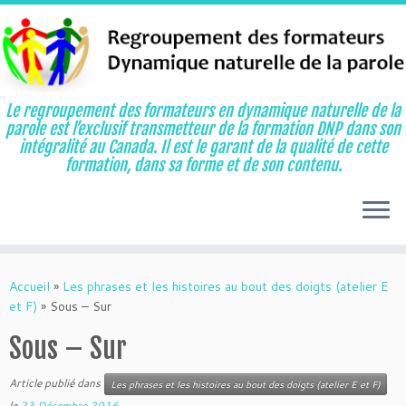
Le regroupement des formateurs en dynamique naturelle de la
parole est l’exclusif transmetteur de la formation DNP dans son
intégralité au Canada. Il est le garant de la qualité de cette
formation, dans sa forme et de son contenu.
Aller
au
Accueil
»
Les phrases et les histoires au bout des doigts (atelier E
contenu
et F)
»
Sous – Sur
Sous – Sur
Article publié dans
Les phrases et les histoires au bout des doigts (atelier E et F)
le
23 Décembre 2016