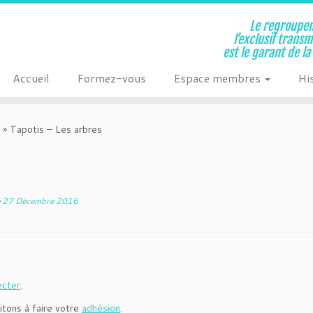
Le regroupem
l’exclusif trans
est le garant de l
Accueil
Formez-vous
Espace membres
Hi
»
Tapotis – Les arbres
e
27 Décembre 2016
ecter
.
itons à faire votre
adhésion
.