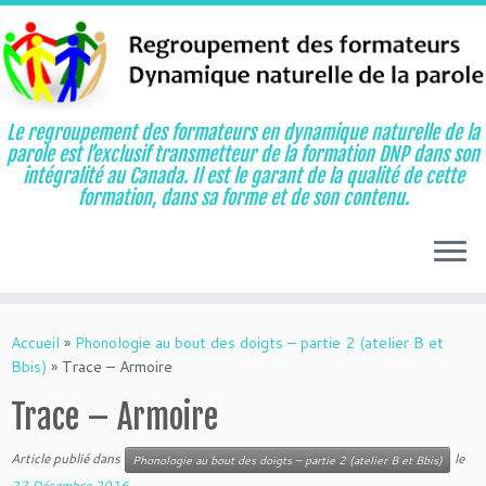
Le regroupement des formateurs en dynamique naturelle de la
parole est l’exclusif transmetteur de la formation DNP dans son
intégralité au Canada. Il est le garant de la qualité de cette
formation, dans sa forme et de son contenu.
Aller
au
Accueil
»
Phonologie au bout des doigts – partie 2 (atelier B et
contenu
Bbis)
»
Trace – Armoire
Trace – Armoire
Article publié dans
le
Phonologie au bout des doigts – partie 2 (atelier B et Bbis)
22 Décembre 2016