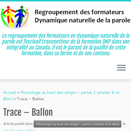
Le regroupement des formateurs en dynamique naturelle de la
parole est l’exclusif transmetteur de la formation DNP dans son
intégralité au Canada. Il est le garant de la qualité de cette
formation, dans sa forme et de son contenu.
Aller
au
Accueil
»
Phonologie au bout des doigts – partie 2 (atelier B et
contenu
Bbis)
»
Trace – Ballon
Trace – Ballon
Article publié dans
le
Phonologie au bout des doigts – partie 2 (atelier B et Bbis)
22 Décembre 2016