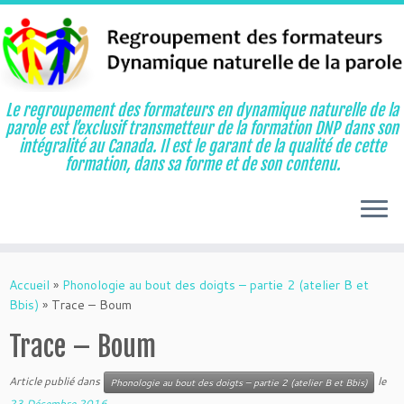
Le regroupement des formateurs en dynamique naturelle de la
parole est l’exclusif transmetteur de la formation DNP dans son
intégralité au Canada. Il est le garant de la qualité de cette
formation, dans sa forme et de son contenu.
Aller
au
Accueil
»
Phonologie au bout des doigts – partie 2 (atelier B et
contenu
Bbis)
»
Trace – Boum
Trace – Boum
Article publié dans
le
Phonologie au bout des doigts – partie 2 (atelier B et Bbis)
23 Décembre 2016