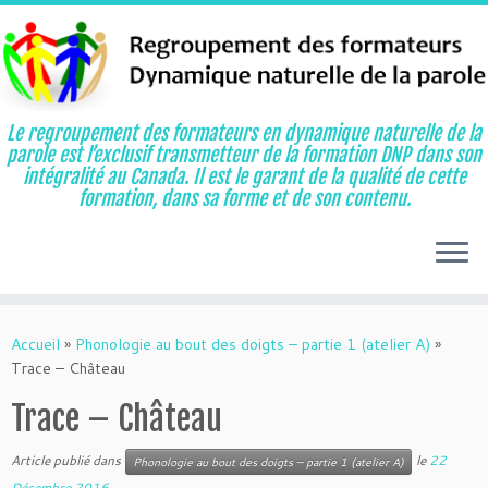
Le regroupement des formateurs en dynamique naturelle de la
parole est l’exclusif transmetteur de la formation DNP dans son
intégralité au Canada. Il est le garant de la qualité de cette
formation, dans sa forme et de son contenu.
Aller
au
Accueil
»
Phonologie au bout des doigts – partie 1 (atelier A)
»
contenu
Trace – Château
Trace – Château
Article publié dans
le
22
Phonologie au bout des doigts – partie 1 (atelier A)
Décembre 2016