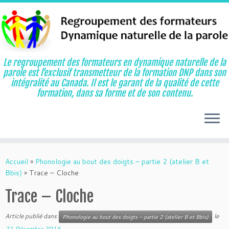
Le regroupement des formateurs en dynamique naturelle de la
parole est l’exclusif transmetteur de la formation DNP dans son
intégralité au Canada. Il est le garant de la qualité de cette
formation, dans sa forme et de son contenu.
Aller
au
Accueil
»
Phonologie au bout des doigts – partie 2 (atelier B et
contenu
Bbis)
»
Trace – Cloche
Trace – Cloche
Article publié dans
le
Phonologie au bout des doigts – partie 2 (atelier B et Bbis)
21 Décembre 2016