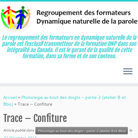
Le regroupement des formateurs en dynamique naturelle de la
parole est l’exclusif transmetteur de la formation DNP dans son
intégralité au Canada. Il est le garant de la qualité de cette
formation, dans sa forme et de son contenu.
Aller
au
Accueil
»
Phonologie au bout des doigts – partie 2 (atelier B et
contenu
Bbis)
»
Trace – Confiture
Trace – Confiture
Article publié dans
le
Phonologie au bout des doigts – partie 2 (atelier B et Bbis)
21 Décembre 2016