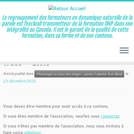
Le regroupement des formateurs en dynamique naturelle de la
parole est l’exclusif transmetteur de la formation DNP dans son
intégralité au Canada. Il est le garant de la qualité de cette
Aller
formation, dans sa forme et de son contenu.
au
Accueil
»
Phonologie au bout des doigts – partie 2 (atelier B et
contenu
Bbis)
»
Trace – École
Trace – École
Article publié dans
le
Phonologie au bout des doigts – partie 2 (atelier B et Bbis)
23 Décembre 2016
Vous devez être membre pour avoir accès à ce contenu.
Si vous êtes membre de l’association, veuillez vous
connecter
.
Si vous n’êtes pas membre de l’association, nous vous invitons à
faire votre
adhésion
.