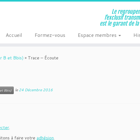
Le regroupem
l’exclusif trans
est le garant de l
Accueil
Formez-vous
Espace membres
Hi
r B et Bbis)
»
Trace – Écoute
le
24 Décembre 2016
et Bbis)
ecter
.
itons à faire votre
adhésion
.