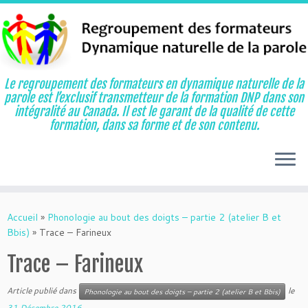
Le regroupement des formateurs en dynamique naturelle de la
parole est l’exclusif transmetteur de la formation DNP dans son
intégralité au Canada. Il est le garant de la qualité de cette
formation, dans sa forme et de son contenu.
Aller
au
Accueil
»
Phonologie au bout des doigts – partie 2 (atelier B et
contenu
Bbis)
»
Trace – Farineux
Trace – Farineux
Article publié dans
le
Phonologie au bout des doigts – partie 2 (atelier B et Bbis)
31 Décembre 2016