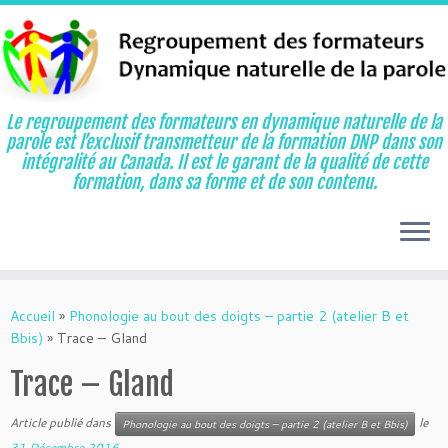
Le regroupement des formateurs en dynamique naturelle de la
parole est l’exclusif transmetteur de la formation DNP dans son
intégralité au Canada. Il est le garant de la qualité de cette
formation, dans sa forme et de son contenu.
Aller
au
Accueil
»
Phonologie au bout des doigts – partie 2 (atelier B et
contenu
Bbis)
»
Trace – Gland
Trace – Gland
Article publié dans
le
Phonologie au bout des doigts – partie 2 (atelier B et Bbis)
31 Décembre 2016