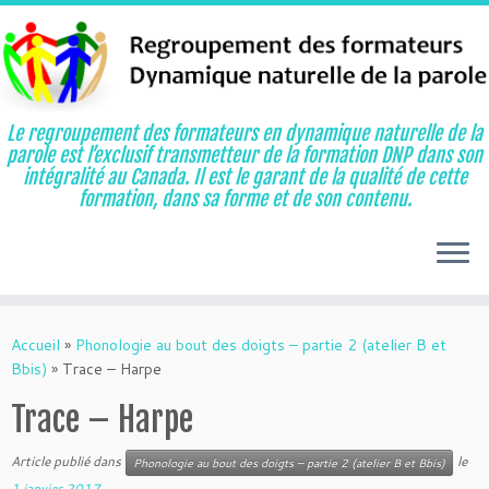
Le regroupement des formateurs en dynamique naturelle de la
parole est l’exclusif transmetteur de la formation DNP dans son
intégralité au Canada. Il est le garant de la qualité de cette
formation, dans sa forme et de son contenu.
Aller
au
Accueil
»
Phonologie au bout des doigts – partie 2 (atelier B et
contenu
Bbis)
»
Trace – Harpe
Trace – Harpe
Article publié dans
le
Phonologie au bout des doigts – partie 2 (atelier B et Bbis)
1 janvier 2017