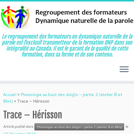
Le regroupement des formateurs en dynamique naturelle de la
parole est l’exclusif transmetteur de la formation DNP dans son
intégralité au Canada. Il est le garant de la qualité de cette
formation, dans sa forme et de son contenu.
Aller
au
Accueil
»
Phonologie au bout des doigts – partie 2 (atelier B et
contenu
Bbis)
»
Trace – Hérisson
Trace – Hérisson
Article publié dans
le
Phonologie au bout des doigts – partie 2 (atelier B et Bbis)
27 Décembre 2016