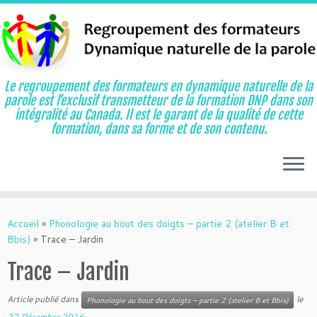
Le regroupement des formateurs en dynamique naturelle de la
parole est l’exclusif transmetteur de la formation DNP dans son
intégralité au Canada. Il est le garant de la qualité de cette
formation, dans sa forme et de son contenu.
Aller
au
Accueil
»
Phonologie au bout des doigts – partie 2 (atelier B et
contenu
Bbis)
»
Trace – Jardin
Trace – Jardin
Article publié dans
le
Phonologie au bout des doigts – partie 2 (atelier B et Bbis)
27 Décembre 2016