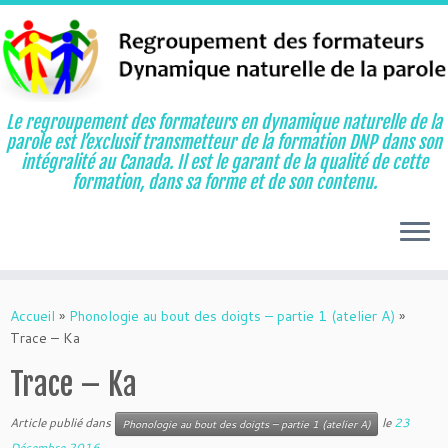
Le regroupement des formateurs en dynamique naturelle de la
parole est l’exclusif transmetteur de la formation DNP dans son
intégralité au Canada. Il est le garant de la qualité de cette
formation, dans sa forme et de son contenu.
Aller
au
Accueil
»
Phonologie au bout des doigts – partie 1 (atelier A)
»
contenu
Trace – Ka
Trace – Ka
Article publié dans
le
23
Phonologie au bout des doigts – partie 1 (atelier A)
Décembre 2016