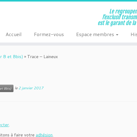
Le regroupem
l’exclusif trans
est le garant de l
Accueil
Formez-vous
Espace membres
Hi
r B et Bbis)
»
Trace – Laineux
le
2 janvier 2017
et Bbis)
ecter
.
itons à faire votre
adhésion
.