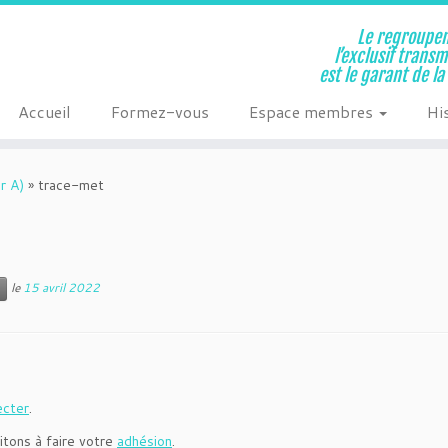
Le regroupem
l’exclusif trans
est le garant de l
Accueil
Formez-vous
Espace membres
Hi
r A)
»
trace-met
le
15 avril 2022
ecter
.
itons à faire votre
adhésion
.