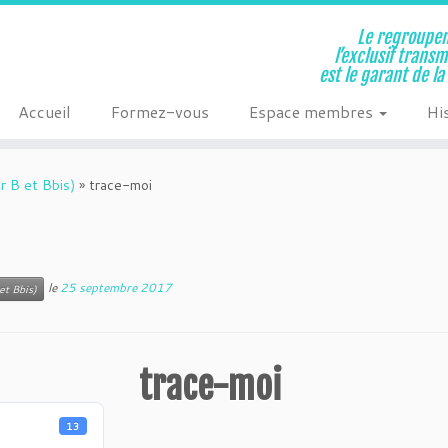
Le regroupem
l’exclusif trans
est le garant de l
Accueil
Formez-vous
Espace membres
Hi
r B et Bbis)
»
trace-moi
le
25 septembre 2017
et Bbis)
trace-moi
13