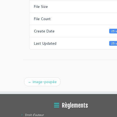
File Size
File Count
Create Date
25 
Last Updated
25 
←
image-poupée
Règlements
Droit d’auteur