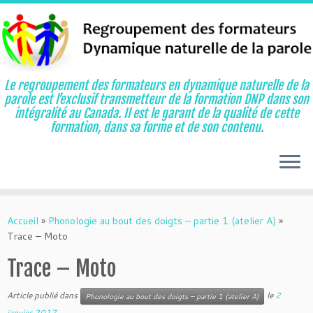
Le regroupement des formateurs en dynamique naturelle de la
parole est l’exclusif transmetteur de la formation DNP dans son
intégralité au Canada. Il est le garant de la qualité de cette
formation, dans sa forme et de son contenu.
Aller
au
Accueil
»
Phonologie au bout des doigts – partie 1 (atelier A)
»
contenu
Trace – Moto
Trace – Moto
Article publié dans
le
2
Phonologie au bout des doigts – partie 1 (atelier A)
janvier 2017