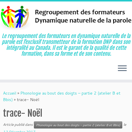
Le regroupement des formateurs en dynamique naturelle de la
parole est l’exclusif transmetteur de la formation DNP dans son
intégralité au Canada. Il est le garant de la qualité de cette
formation, dans sa forme et de son contenu.
Aller
au
Accueil
»
Phonologie au bout des doigts – partie 2 (atelier B et
contenu
Bbis)
»
trace- Noël
trace- Noël
Article publié dans
le
Phonologie au bout des doigts – partie 2 (atelier B et Bbis)
12 Décembre 2017