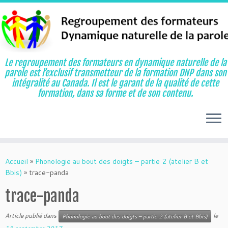
Le regroupement des formateurs en dynamique naturelle de la
parole est l’exclusif transmetteur de la formation DNP dans son
intégralité au Canada. Il est le garant de la qualité de cette
formation, dans sa forme et de son contenu.
Aller
au
Accueil
»
Phonologie au bout des doigts – partie 2 (atelier B et
contenu
Bbis)
»
trace-panda
trace-panda
Article publié dans
le
Phonologie au bout des doigts – partie 2 (atelier B et Bbis)