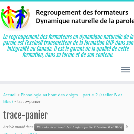
Le regroupement des formateurs en dynamique naturelle de la
parole est l’exclusif transmetteur de la formation DNP dans son
intégralité au Canada. Il est le garant de la qualité de cette
formation, dans sa forme et de son contenu.
Aller
au
Accueil
»
Phonologie au bout des doigts – partie 2 (atelier B et
contenu
Bbis)
»
trace-panier
trace-panier
Article publié dans
le
Phonologie au bout des doigts – partie 2 (atelier B et Bbis)