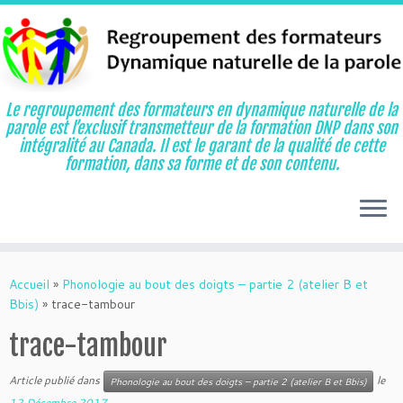
Le regroupement des formateurs en dynamique naturelle de la
parole est l’exclusif transmetteur de la formation DNP dans son
intégralité au Canada. Il est le garant de la qualité de cette
formation, dans sa forme et de son contenu.
Aller
au
Accueil
»
Phonologie au bout des doigts – partie 2 (atelier B et
contenu
Bbis)
»
trace-tambour
trace-tambour
Article publié dans
le
Phonologie au bout des doigts – partie 2 (atelier B et Bbis)
12 Décembre 2017