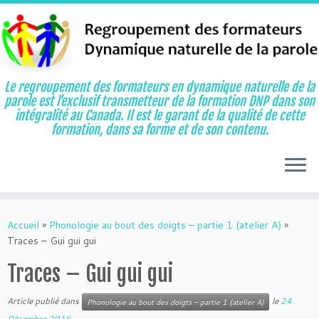
Le regroupement des formateurs en dynamique naturelle de la
parole est l’exclusif transmetteur de la formation DNP dans son
intégralité au Canada. Il est le garant de la qualité de cette
formation, dans sa forme et de son contenu.
Aller
au
Accueil
»
Phonologie au bout des doigts – partie 1 (atelier A)
»
contenu
Traces – Gui gui gui
Traces – Gui gui gui
Article publié dans
le
24
Phonologie au bout des doigts – partie 1 (atelier A)
Décembre 2016