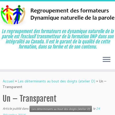
Le regroupement des formateurs en dynamique naturelle de la
parole est l’exclusif transmetteur de la formation DNP dans son
intégralité au Canada. Il est le garant de la qualité de cette
formation, dans sa forme et de son contenu.
Aller
au
Accueil
»
Les déterminants au bout des doigts (atelier D)
»
Un –
contenu
Transparent
Un – Transparent
Article publié dans
le
24
Les déterminants au bout des doigts (atelier D)
Décembre 2016