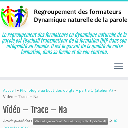
Le regroupement des formateurs en dynamique naturelle de la
parole est l’exclusif transmetteur de la formation DNP dans son
intégralité au Canada. Il est le garant de la qualité de cette
formation, dans sa forme et de son contenu.
Aller
au
Accueil
»
Phonologie au bout des doigts – partie 1 (atelier A)
»
contenu
Vidéo – Trace – Na
Vidéo – Trace – Na
Article publié dans
le
30
Phonologie au bout des doigts – partie 1 (atelier A)
Décembre 2016